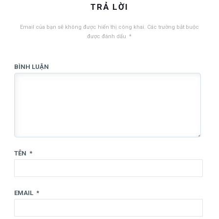
TRẢ LỜI
Email của bạn sẽ không được hiển thị công khai.
Các trường bắt buộc
được đánh dấu
*
BÌNH LUẬN
TÊN
*
EMAIL
*