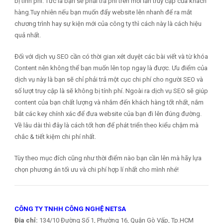
bị tính phí. Tức là bạn sẽ phải trả phí trên mỗi lần truy cập của khách
hàng.Tuy nhiên nếu bạn muốn đẩy website lên nhanh để ra mắt
chương trình hay sự kiện mới của công ty thì cách này là cách hiệu
quả nhất.
Đối với dịch vụ SEO cần có thời gian xét duyệt các bài viết và từ khóa
Content nên không thể bạn muốn lên top ngay là được. Ưu điểm của
dịch vụ này là bạn sẽ chỉ phải trả một cục chi phí cho người SEO và
số lượt truy cập là sẽ không bị tính phí. Ngoài ra dịch vụ SEO sẽ giúp
content của bạn chất lượng và nhắm đến khách hàng tốt nhất, nắm
bắt các key chính xác để đưa website của bạn đi lên đúng đường.
Về lâu dài thì đây là cách tốt hơn để phát triển theo kiểu chậm mà
chắc & tiết kiệm chi phí nhất.
Tùy theo mục đích cũng như thời điểm nào bạn cần lên mà hãy lựa
chọn phương án tối ưu và chi phí hợp lí nhất cho mình nhé!
CÔNG TY TNHH CÔNG NGHỆ NETSA
Địa chỉ:
134/10 Đường Số 1, Phường 16, Quận Gò Vấp, Tp.HCM