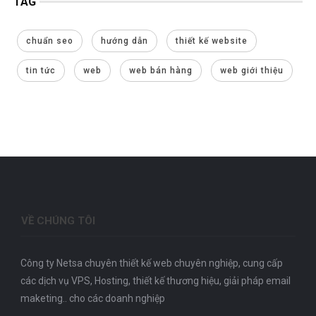
TAG
chuẩn seo
hướng dẫn
thiết kế website
tin tức
web
web bán hàng
web giới thiệu
VỀ CHÚNG TÔI
Công ty Netsa chuyên thiết kế web chuyên nghiệp, cung cấp
các dịch vụ VPS, Hosting, thiết kế thương hiệu, giải pháp email
maketing.. cho các doanh nghiệp