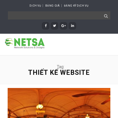
DỊCH VỤ
BẢNG GIÁ
ĐĂNG KÝ DỊCH VỤ
Tag:
THIẾT KẾ WEBSITE