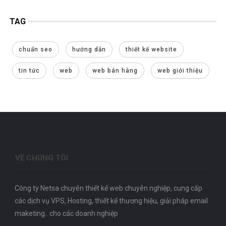
TAG
chuẩn seo
hướng dẫn
thiết kế website
tin tức
web
web bán hàng
web giới thiệu
VỀ CHÚNG TÔI
Công ty Netsa chuyên thiết kế web chuyên nghiệp, cung cấp
các dịch vụ VPS, Hosting, thiết kế thương hiệu, giải pháp email
maketing.. cho các doanh nghiệp